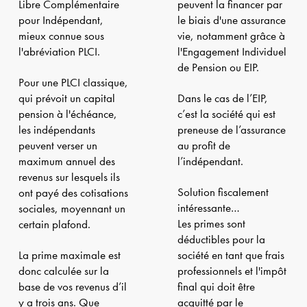
Libre Complémentaire
peuvent la financer par
pour Indépendant,
le biais d'une assurance
mieux connue sous
vie, notamment grâce à
l'abréviation PLCI.
l'Engagement Individuel
de Pension ou EIP.
Pour une PLCI classique,
qui prévoit un capital
Dans le cas de l’EIP,
pension à l'échéance,
c’est la société qui est
les indépendants
preneuse de l’assurance
peuvent verser un
au profit de
maximum annuel des
l’indépendant.
revenus sur lesquels ils
Solution fiscalement
ont payé des cotisations
intéressante…
sociales, moyennant un
Les primes sont
certain plafond.
déductibles pour la
La prime maximale est
société en tant que frais
donc calculée sur la
professionnels et l'impôt
base de vos revenus d’il
final qui doit être
y a trois ans. Que
acquitté par le