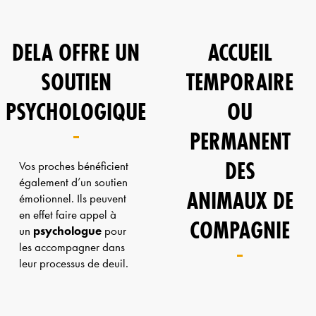
DELA OFFRE UN
ACCUEIL
SOUTIEN
TEMPORAIRE
PSYCHOLOGIQUE
OU
PERMANENT
DES
Vos proches bénéficient
également d’un soutien
ANIMAUX DE
émotionnel. Ils peuvent
en effet faire appel à
COMPAGNIE
un
psychologue
pour
les accompagner dans
leur processus de deuil.